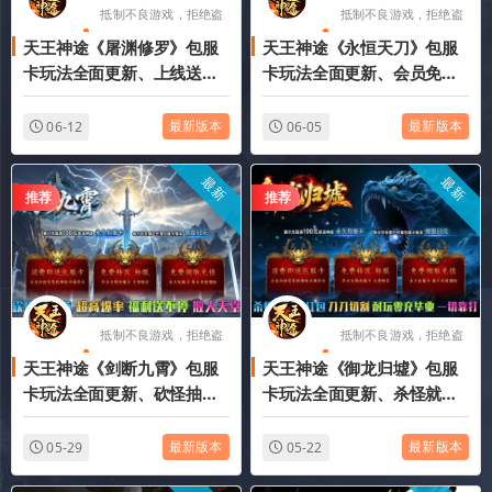
抵制不良游戏，拒绝盗
抵制不良游戏，拒绝盗
天王神途《屠渊修罗》包服
天王神途《永恒天刀》包服
版游戏
版游戏
卡玩法全面更新、上线送
卡玩法全面更新、会员免费
8888路费、时间等于一切、
打、装备全爆、时间等于一
超低消费、PK激情（法神之
切、长久耐玩（铭文系统特
最新版本
最新版本
06-12
06-05
骨特色玩法邀你来战）
色玩法邀你来战）
最新
最新
推荐
推荐
抵制不良游戏，拒绝盗
抵制不良游戏，拒绝盗
天王神途《剑断九霄》包服
天王神途《御龙归墟》包服
版游戏
版游戏
卡玩法全面更新、砍怪抽充
卡玩法全面更新、杀怪就能
值、超高爆率、福利送不
领红包、刀刀切割、耐玩零
停、散人天堂（机械路霸特
充毕业、一切靠打（化神系
最新版本
最新版本
05-29
05-22
色玩法邀你来战）
统特色玩法邀你来战）