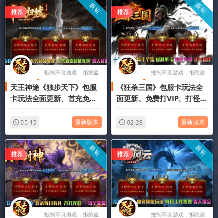
最新
最新
推荐
推荐
抵制不良游戏，拒绝盗
抵制不良游戏，拒绝盗
天王神途《独步天下》包服
《狂杀三国》包服卡玩法全
版游戏
版游戏
卡玩法全面更新、首充免费
面更新、免费打VIP、打怪爆
领、散人福利送不停、爆率
所有、逆袭天堂、散人也能
全开、追梦天堂（名人堂特
轻松通关（奇遇传承特色玩
最新版本
最新版本
05-15
02-28
色玩法邀你来战）
法邀你来战）
最新
最新
推荐
推荐
抵制不良游戏，拒绝盗
抵制不良游戏，拒绝盗