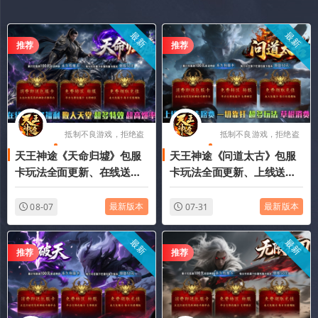
最新
最新
推荐
推荐
抵制不良游戏，拒绝盗
抵制不良游戏，拒绝盗
天王神途《天命归墟》包服
天王神途《问道太古》包服
版游戏
版游戏
卡玩法全面更新、在线送超
卡玩法全面更新、上线送起
多福利、散人天堂、超多特
步路费、一切靠打、超多玩
效、超高爆率（剑魂洗练特
法、草根消费（成长神器特
最新版本
最新版本
08-07
07-31
色玩法邀你来战）
色玩法邀你来战）
最新
最新
推荐
推荐