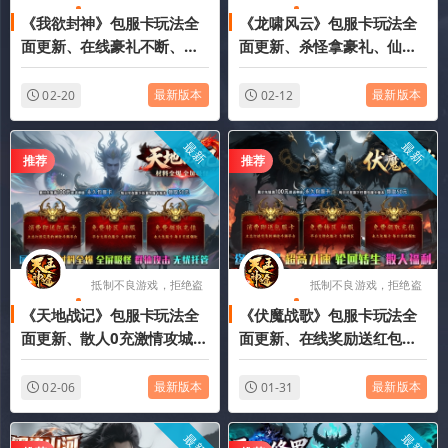
《我欲封神》包服卡玩法全
《龙啸风云》包服卡玩法全
版游戏
版游戏
面更新、在线豪礼不断、登
面更新、杀怪拿豪礼、仙宠
录每日有礼、刀刀光柱、一
修仙玩法、每日上线签到、
切全靠爆（武途淬炼特色玩
散人摸金（仙宠洗练特色玩
最新版本
最新版本
02-20
02-12
法邀你来战）
法邀你来战）
最新
最新
推荐
推荐
抵制不良游戏，拒绝盗
抵制不良游戏，拒绝盗
《天地战记》包服卡玩法全
《伏魔战歌》包服卡玩法全
版游戏
版游戏
面更新、散人0充激情攻城、
面更新、在线奖励送红包、
材料全爆、简单耐玩、全民
每日登录领充值、终极全
追梦（万兵录特色玩法邀你
爆、追梦神器（神示录特色
最新版本
最新版本
02-06
01-31
来战）
玩法邀你来战）
最新
最新