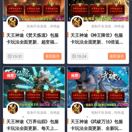
抵制不良游戏，拒绝盗
抵制不良游戏，拒绝盗
天王神途《焚天炼道》包服
天王神途《神王降世》包服
版游戏
版游戏
卡玩法全面更新、超变福利
卡玩法全面更新、10倍返
版本、全新宠物系统、爆率
利、刀刀切割、高爆耐玩、
全开、刀刀切割（荣誉使者
一切靠打（冰魄神装，神权
最新版本
最新版本
10-31
10-24
等特色玩法邀你来战）
宝典等特色玩法邀你来战）
最新
最新
推荐
推荐
抵制不良游戏，拒绝盗
抵制不良游戏，拒绝盗
天王神途《万界仙踪》包服
天王神途《武破万法》包服
版游戏
版游戏
卡玩法全面更新、每天上线
卡玩法全面更新、全新玩