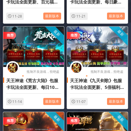
卡玩法全面更新、百元福利
卡玩法全面更新、每日豪礼
天天送、全屏秒杀、打怪爆
赠送、一切全靠打、极致攻
一切（五行元素、无限属性
速（特效装扮、修仙系统等
最新版本
最新版本
11-28
11-21
等特色玩法邀你来战）
特色玩法邀你来战）
最新
最新
推荐
推荐
抵制不良游戏，拒绝盗
抵制不良游戏，拒绝盗
天王神途《荒古大陆》包服
天王神途《九天剑歌》包服
版游戏
版游戏
卡玩法全面更新、每日100
卡玩法全面更新、5倍福利、
元福利、0氪起号无压力、装
礼包0元购、简单耐玩、打怪
备全靠打（神剑之魂、忘川
爆一切（装备附魔、四格洗
最新版本
最新版本
11-14
11-07
神玉等特色玩法邀你来战）
练等特色玩法邀你来战）
最新
最新
推荐
推荐