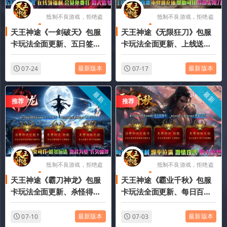
抵制不良游戏，拒绝盗
抵制不良游戏，拒绝盗
天王神途《一剑破天》包服
天王神途《无限狂刀》包服
版游戏
版游戏
卡玩法全面更新、五日签到
卡玩法全面更新、上线送巨
豪礼、在线领福利、会员免
额路费、小怪爆充值、赞助
费打、散人追梦（踏入仙途
可打、丝滑无限刀（飞剑锻
最新版本
最新版本
07-24
07-17
特色玩法邀你来战）
造特色玩法邀你来战）
最新
最新
推荐
推荐
抵制不良游戏，拒绝盗
抵制不良游戏，拒绝盗
天王神途《霸刀神龙》包服
天王神途《霸业千秋》包服
版游戏
版游戏
卡玩法全面更新、杀怪得许
卡玩法全面更新、每日百元
愿抽奖、超多玩法、激战为
福利、爆率拉满、激情攻
基、长久相伴（五行之力特
沙、散人追梦（命格修炼特
最新版本
最新版本
07-10
07-03
色玩法邀你来战）
色玩法邀你来战）