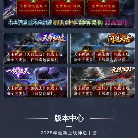
天王神途《天命归墟》包服卡玩法全面更新、在线送超多福利、散人天堂、超多特效、超高爆率（剑魂洗练特色玩法邀你来战）
天王神途《天命归墟》包服卡玩
天王神途《问道太古》包服卡玩
法全面更新、在线送超多福利、
法全面更新、上线送起步路费、
散人天堂、超多特效、超高爆率
一切靠打、超多玩法、草根消费
（剑魂洗练特色玩法邀你来战）
（成长神器特色玩法邀你来战）
天王神途《一剑破天》包服卡玩
天王神途《无限狂刀》包服卡玩
法全面更新、五日签到豪礼、在
法全面更新、上线送巨额路费、
线领福利、会员免费打、散人追
小怪爆充值、赞助可打、丝滑无
梦（踏入仙途特色玩法邀你来
限刀（飞剑锻造特色玩法邀你来
战）
战）
版本中心
2025年最新上线神途手游