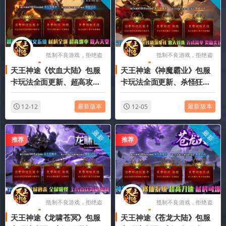
抵制不良游戏，拒绝盗
抵制不良游戏，拒绝盗
天王神途《饮血大陆》包服
天王神途《神魔霸业》包服
版游戏
版游戏
卡玩法全面更新、超高攻
卡玩法全面更新、杀怪狂送
速、一切全靠打、装备为
福利、在线就领豪礼、散人
王、零氪通关（铭文系统、
首选、上线送超值礼包（天
最新版本
最新版本
12-12
12-05
灵兽培养等特色玩法邀你来
赋升级特色玩法邀你来战）
战）
最新
最新
推荐
推荐
抵制不良游戏，拒绝盗
抵制不良游戏，拒绝盗
天王神途《龙啸苍冥》包服
天王神途《苍龙大陆》包服
版游戏
版游戏