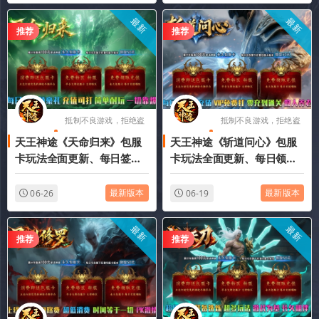
最新
最新
推荐
推荐
抵制不良游戏，拒绝盗
抵制不良游戏，拒绝盗
天王神途《天命归来》包服
天王神途《斩道问心》包服
版游戏
版游戏
卡玩法全面更新、每日签到
卡玩法全面更新、每日领百
领豪礼、充值可打、简单耐
元充值、VIP免费打、零充到
玩、一切靠爆（修神炼体特
通关、散人养老（奇遇传承
最新版本
最新版本
06-26
06-19
色玩法邀你来战）
特色玩法邀你来战）
最新
最新
推荐
推荐