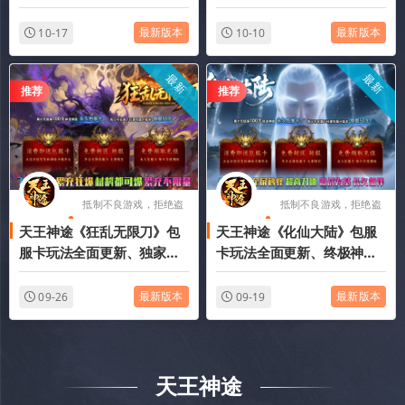
白漂巨额红包、高额返利、
法、零氪满V、每日免费红
免费特权、简单耐玩（破镜
包、一切靠打（武穆遗书、
最新版本
最新版本
10-17
10-10
飞升等特色玩法邀你来战）
武林公敌等特色玩法邀你来
战）
最新
最新
推荐
推荐
抵制不良游戏，拒绝盗
抵制不良游戏，拒绝盗
天王神途《狂乱无限刀》包
天王神途《化仙大陆》包服
版游戏
版游戏
服卡玩法全面更新、独家全
卡玩法全面更新、终极神
新飞剑玩法、刀刀爆充值、
器、全屏冰冻秒怪、永久单
一切靠打、全屏光柱（飞剑
人福利、白漂顶级赞助（帝
最新版本
最新版本
09-26
09-19
提升等特色玩法邀你来战）
剑之魂、天命升级等特色玩
法邀你来战）
天王神途