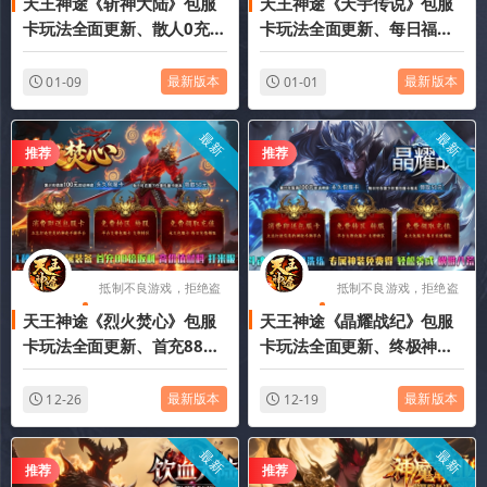
天王神途《斩神大陆》包服
天王神途《天宇传说》包服
版游戏
版游戏
卡玩法全面更新、散人0充激
卡玩法全面更新、每日福利
情攻城、全屏秒杀、终极神
送不停、10倍返利、材料全
器、不卡材料（苍穹灵塔特
靠爆、散人追梦（五行无限
最新版本
最新版本
01-09
01-01
色玩法邀你来战）
复活特色玩法邀你来战）
最新
最新
推荐
推荐
抵制不良游戏，拒绝盗
抵制不良游戏，拒绝盗
天王神途《烈火焚心》包服
天王神途《晶耀战纪》包服
版游戏
版游戏
卡玩法全面更新、首充88倍
卡玩法全面更新、终极神
返利、无限攻速、散人爆一
器、打怪换充值点、散人好
切、上线即送充值（终极仙
混、时间为王（星晶装备、
最新版本
最新版本
12-26
12-19
器特色玩法邀你来战）
星魂洗练等特色玩法邀你来
战）
最新
最新
推荐
推荐