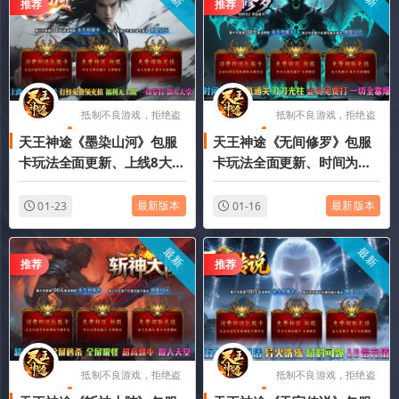
推荐
推荐
抵制不良游戏，拒绝盗
抵制不良游戏，拒绝盗
天王神途《墨染山河》包服
天王神途《无间修罗》包服
版游戏
版游戏
卡玩法全面更新、上线8大豪
卡玩法全面更新、时间为
礼直送、打怪免费领充值、
王、零氪通关、刀刀光柱、
福利无上限、一切靠打（法
会员免费打、一切全靠爆
最新版本
最新版本
01-23
01-16
器精炼特色玩法邀你来战）
（星球领主特色玩法邀你来
战）
最新
最新
推荐
推荐
抵制不良游戏，拒绝盗
抵制不良游戏，拒绝盗