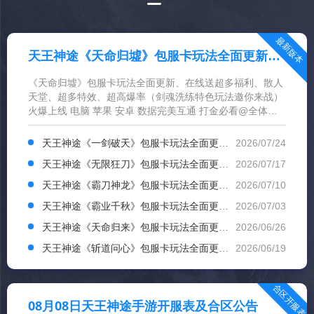
最新版本
天王神途《天命归墟》包服卡玩法全面更新、在线送超多福利、散人天堂、超多特效、超高爆率（剑魂洗练特色玩法邀你来战）
《天命归墟》包服卡玩法全面更新、在线送超多福利、散人
天堂、超多特效、超高爆率（剑魂洗练特色玩法邀你来战）
火爆上线 电脑 苹果 安卓 数据完美互通 打金必看@全体玩
家 激情※打金手游认准天王神途 单职业等多种版本运营,让
每个玩家都能找到自己喜欢的版本!...
天王神途《一剑破天》包服卡玩法全面更新、五日签到豪礼、在线领福利、会员免费打、散人追梦（踏入仙途特色玩法邀你来战）
2026/07/24
天王神途《无限狂刀》包服卡玩法全面更新、上线送巨额路费、小怪爆充值、赞助可打、丝滑无限刀（飞剑锻造特色玩法邀你来战）
2026/07/17
天王神途《霸刀神龙》包服卡玩法全面更新、杀怪得许愿抽奖、超多玩法、激战为基、长久相伴（五行之力特色玩法邀你来战）
2026/07/10
天王神途《霸业千秋》包服卡玩法全面更新、每日百元福利、爆率拉满、激情攻沙、散人追梦（命格修炼特色玩法邀你来战）
2026/07/03
天王神途《天命归来》包服卡玩法全面更新、每日签到领豪礼、充值可打、简单耐玩、一切靠爆（修神炼体特色玩法邀你来战）
2026/06/26
天王神途《斩道问心》包服卡玩法全面更新、每日领百元充值、VIP免费打、零充到通关、散人养老（奇遇传承特色玩法邀你来战）
2026/06/19
合区开服表
08月08日天王神途手游开服表及合区公告