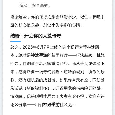
资源，安全高效。
遵循这些，你的逆行之旅会丝滑不少。记住，
神途手
游
的核心是乐趣，别让小失误影响心情！
结语：开启你的太荒传奇
总之，2025年6月7号上线的这个逆行太荒神途版
本，绝对是
神途手游
的新里程碑——玩法新颖、挑战
性强，特别适合老玩家重温经典。我从头到尾体验下
来，感觉它像一场奇幻冒险：逆转的规则、协作的乐
趣、还有避坑后的成就感。如果你今天有空，不妨登
录试试（新服福利多），记得用我的指南绕开陷阱。
游戏嘛，玩得聪明才尽兴！大家有啥心得，欢迎在评
论区分享——咱们
神途手游
社区见！