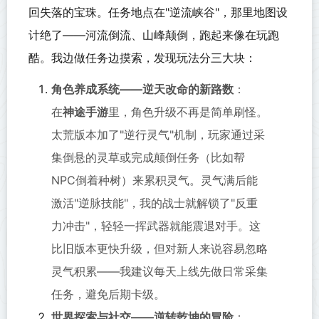
回失落的宝珠。任务地点在"逆流峡谷"，那里地图设
计绝了——河流倒流、山峰颠倒，跑起来像在玩跑
酷。我边做任务边摸索，发现玩法分三大块：
角色养成系统——逆天改命的新路数
：
在
神途手游
里，角色升级不再是简单刷怪。
太荒版本加了"逆行灵气"机制，玩家通过采
集倒悬的灵草或完成颠倒任务（比如帮
NPC倒着种树）来累积灵气。灵气满后能
激活"逆脉技能"，我的战士就解锁了"反重
力冲击"，轻轻一挥武器就能震退对手。这
比旧版本更快升级，但对新人来说容易忽略
灵气积累——我建议每天上线先做日常采集
任务，避免后期卡级。
世界探索与社交——逆转乾坤的冒险
：