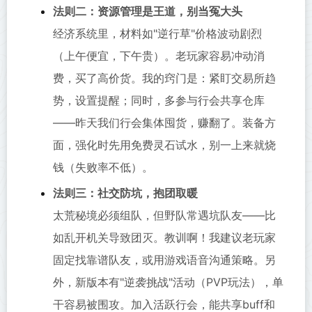
法则二：资源管理是王道，别当冤大头
经济系统里，材料如"逆行草"价格波动剧烈
（上午便宜，下午贵）。老玩家容易冲动消
费，买了高价货。我的窍门是：紧盯交易所趋
势，设置提醒；同时，多参与行会共享仓库
——昨天我们行会集体囤货，赚翻了。装备方
面，强化时先用免费灵石试水，别一上来就烧
钱（失败率不低）。
法则三：社交防坑，抱团取暖
太荒秘境必须组队，但野队常遇坑队友——比
如乱开机关导致团灭。教训啊！我建议老玩家
固定找靠谱队友，或用游戏语音沟通策略。另
外，新版本有"逆袭挑战"活动（PVP玩法），单
干容易被围攻。加入活跃行会，能共享buff和