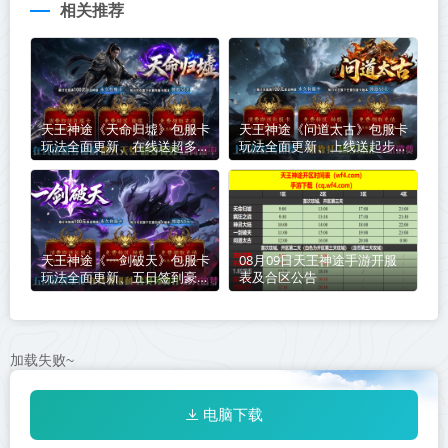
相关推荐
天王神途《天命归墟》包服卡
天王神途《问道太古》包服卡
玩法全面更新、在线送超多福
玩法全面更新、上线送起步路
利、散人天堂、超多特效、超
费、一切靠打、超多玩法、草
高爆率（剑魂洗练特色玩法邀
根消费（成长神器特色玩法邀
你来战）
你来战）
天王神途《一剑破天》包服卡
08月09日天王神途手游开服
玩法全面更新、五日签到豪
表及合区公告
礼、在线领福利、会员免费
打、散人追梦（踏入仙途特色
玩法邀你来战）
加载失败~
电脑下载