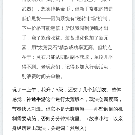
武器），想卖掉换金币，但新手常犯的错是
低价甩货——因为系统有"逆转市场"机制，
下午价格可能翻倍！所以我囤到傍晚才出
手，赚了双倍收益。装备强化也加了新元
素，用"太荒灵石"精炼成功率更高。但坑点
在于：灵石只能从团队副本获取，单刷几乎
得不到。老玩家们，记得多加入行会活动，
别浪费时间去单撸。
玩了一上午，我升了5级，还交了几个新朋友。整体
感觉，
神途手游
这个逆行太荒版本，玩法创新度高，
节奏快又刺激。但它不是无脑爽游——那些颠倒的机
制需要动脑，否则分分钟掉坑里。（故事小结：以亲
身经历带出玩法，关键词自然融入）