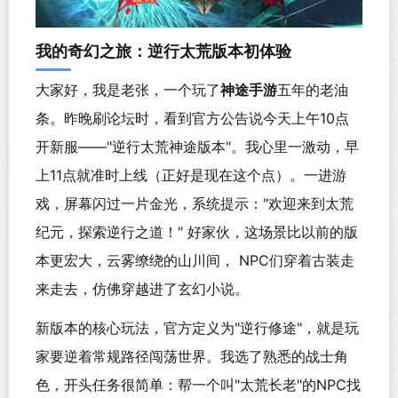
我的奇幻之旅：逆行太荒版本初体验
大家好，我是老张，一个玩了
神途手游
五年的老油
条。昨晚刷论坛时，看到官方公告说今天上午10点
开新服——"逆行太荒神途版本"。我心里一激动，早
上11点就准时上线（正好是现在这个点）。一进游
戏，屏幕闪过一片金光，系统提示："欢迎来到太荒
纪元，探索逆行之道！" 好家伙，这场景比以前的版
本更宏大，云雾缭绕的山川间， NPC们穿着古装走
来走去，仿佛穿越进了玄幻小说。
新版本的核心玩法，官方定义为"逆行修途"，就是玩
家要逆着常规路径闯荡世界。我选了熟悉的战士角
色，开头任务很简单：帮一个叫"太荒长老"的NPC找