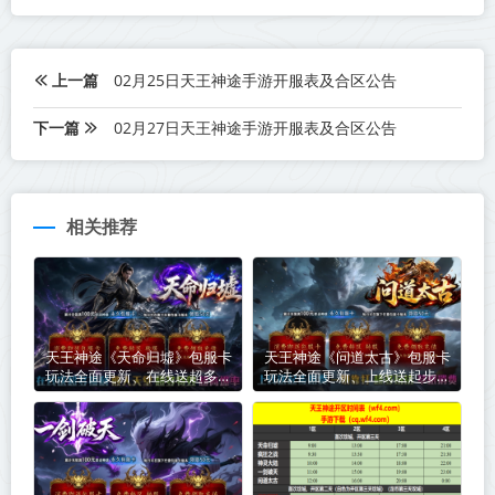
上一篇
02月25日天王神途手游开服表及合区公告
下一篇
02月27日天王神途手游开服表及合区公告
相关推荐
天王神途《天命归墟》包服卡
天王神途《问道太古》包服卡
玩法全面更新、在线送超多福
玩法全面更新、上线送起步路
利、散人天堂、超多特效、超
费、一切靠打、超多玩法、草
高爆率（剑魂洗练特色玩法邀
根消费（成长神器特色玩法邀
你来战）
你来战）