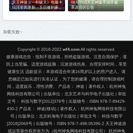
天王神途《一剑破天》包服卡
08月11日天王神途手游开服
玩法全面更新、五日签到豪
表及合区公告
礼、在线领福利、会员免费
打、散人追梦（踏入仙途特色
玩法邀你来战）
加载失败~
Copyright © 2018-2022
wf4.com
All rights reserved.
健康游戏忠告：抵制不良游戏，拒绝盗版游戏。注意自我保护，谨
防上当受骗。适度游戏益脑，沉迷游戏伤身。合理安排时间，享受
健康生活 适龄提示：本游戏适合年满16周岁以上的用户进入。请
您确定已如实进行实名认证，为了您的健康，请合理控制游戏时
间，适度娱乐，理性消费。 产品名： 神途｜著作权人：杭州神兔
网络科技有限公司 | 出版单位：北京艺术与科学电子出版社 | 审批
文号： 科技与数字[2012]378号 | 出版物号：ISBN 978-7-89429-
430-2 产品名： 神途(移动) | 著作权人：杭州神兔网络科技有限公
司 | 出版单位：北京科海电子出版社 | 审批文号： 科技与数字
[2018]2069号 | 出版物号：ISBN 978-7-498-05396-2 天王神途游
戏运营著作权所有方为（杭州神兔网络科技有限公司） 杭州神兔